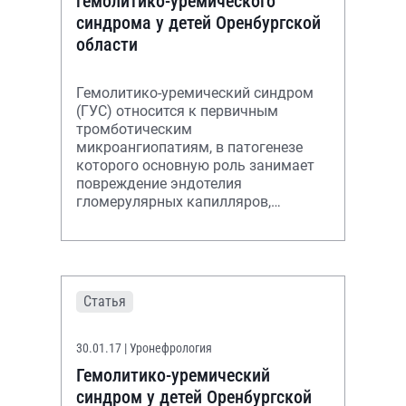
гемолитико-уремического
синдрома у детей Оренбургской
области
Гемолитико-уремический синдром
(ГУС) относится к первичным
тромботическим
микроангиопатиям, в патогенезе
которого основную роль занимает
повреждение эндотелия
гломерулярных капилляров,
гемолиз, активация и потребление
тромбоцитов с последующей
коагуляцией
Статья
30.01.17
| Уронефрология
Гемолитико-уремический
синдром у детей Оренбургской