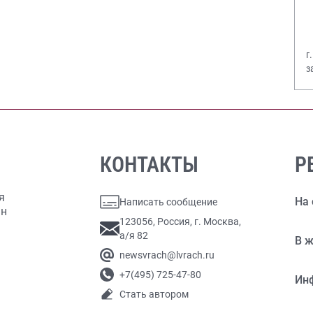
г
з
В
КОНТАКТЫ
Р
я
На 
Написать сообщение
ан
123056, Россия, г. Москва,
а/я 82
В ж
newsvrach@lvrach.ru
+7(495) 725-47-80
Ин
Стать автором