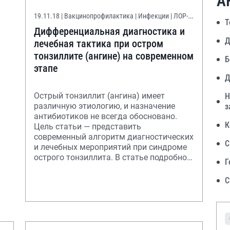
А
19.11.18
| Вакцинопрофилактика | Инфекции | ЛОР-
Т
патология
Дифференциальная диагностика и
Д
лечебная тактика при остром
тонзиллите (ангине) на современном
Б
этапе
Д
Острый тонзиллит (ангина) имеет
Н
различную этиологию, и назначение
з
антибиотиков не всегда обосновано.
К
Цель статьи — представить
современный алгоритм диагностических
С
и лечебных мероприятий при синдроме
острого тонзиллита. В статье подробно
Г
обсуждается опти
С