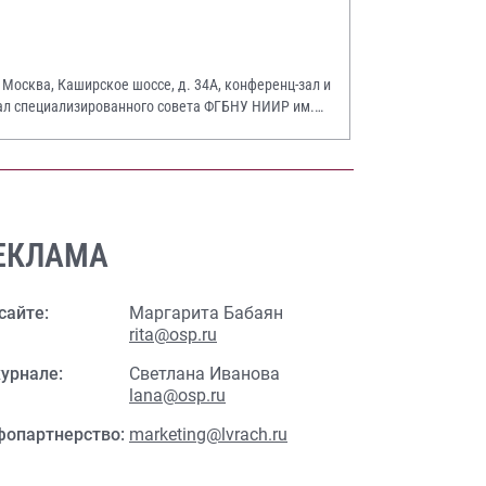
. Москва, Каширское шоссе, д. 34А, конференц-зал и
ал специализированного совета ФГБНУ НИИР им.
.А. Насоновой
ЕКЛАМА
сайте:
Маргарита Бабаян
rita@osp.ru
урнале:
Светлана Иванова
lana@osp.ru
фопартнерство:
marketing@lvrach.ru