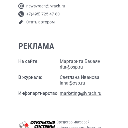
newsvrach@lvrach.ru
+7(495) 725-47-80
Стать автором
РЕКЛАМА
На сайте:
Маргарита Бабаян
rita@osp.ru
В журнале:
Светлана Иванова
lana@osp.ru
Инфопартнерство:
marketing@lvrach.ru
Средство массовой
информации www.lvrach.ru