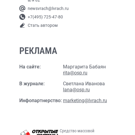
а/я 82
newsvrach@lvrach.ru
+7(495) 725-47-80
Стать автором
РЕКЛАМА
На сайте:
Маргарита Бабаян
rita@osp.ru
В журнале:
Светлана Иванова
lana@osp.ru
Инфопартнерство:
marketing@lvrach.ru
Средство массовой