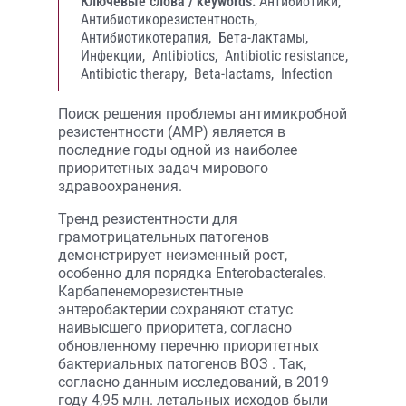
Ключевые слова / keywords:
Антибиотики,
Антибиотикорезистентность,
Антибиотикотерапия,
Бета-лактамы,
Инфекции,
Antibiotics,
Antibiotic resistance,
Antibiotic therapy,
Beta-lactams,
Infection
Поиск решения проблемы антимикробной
резистентности (АМР) является в
последние годы одной из наиболее
приоритетных задач мирового
здравоохранения.
Тренд резистентности для
грамотрицательных патогенов
демонстрирует неизменный рост,
особенно для порядка Enterobacterales.
Карбапенеморезистентные
энтеробактерии сохраняют статус
наивысшего приоритета, согласно
обновленному перечню приоритетных
бактериальных патогенов ВОЗ . Так,
согласно данным исследований, в 2019
году 4,95 млн. летальных исходов были