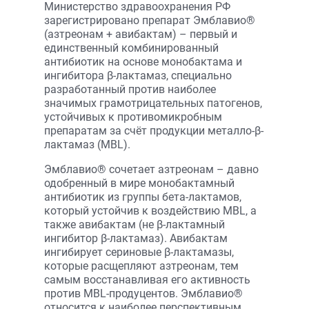
Министерство здравоохранения РФ
зарегистрировано препарат Эмблавио®
(азтреонам + авибактам) – первый и
единственный комбинированный
антибиотик на основе монобактама и
ингибитора β-лактамаз, специально
разработанный против наиболее
значимых грамотрицательных патогенов,
устойчивых к противомикробным
препаратам за счёт продукции металло-β-
лактамаз (MBL).
Эмблавио® сочетает азтреонам – давно
одобренный в мире монобактамный
антибиотик из группы бета-лактамов,
который устойчив к воздействию MBL, а
также авибактам (не β-лактамный
ингибитор β-лактамаз). Авибактам
ингибирует сериновые β-лактамазы,
которые расщепляют азтреонам, тем
самым восстанавливая его активность
против MBL-продуцентов. Эмблавио®
относится к наиболее перспективным