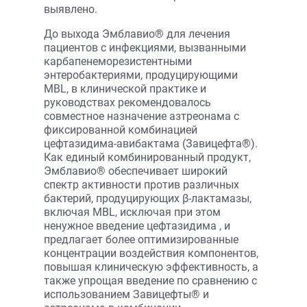
выявлено.
До выхода Эмблавио® для лечения
пациентов с инфекциями, вызванными
карбапенеморезистентными
энтеробактериями, продуцирующими
MBL, в клинической практике и
руководствах рекомендовалось
совместное назначение азтреонама с
фиксированной комбинацией
цефтазидима-авибактама (Завицефта®).
Как единый комбинированный продукт,
Эмблавио® обеспечивает широкий
спектр активности против различных
бактерий, продуцирующих β-лактамазы,
включая MBL, исключая при этом
ненужное введение цефтазидима , и
предлагает более оптимизированные
концентрации воздействия компонентов,
повышая клиническую эффективность, а
также упрощая введение по сравнению с
использованием Завицефты® и