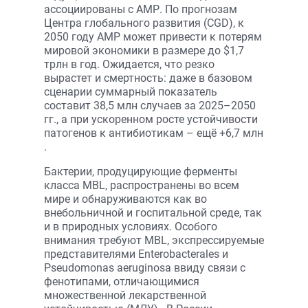
ассоциированы с АМР. По прогнозам
Центра глобального развития (CGD), к
2050 году АМР может привести к потерям
мировой экономики в размере до $1,7
трлн в год. Ожидается, что резко
вырастет и смертность: даже в базовом
сценарии суммарный показатель
составит 38,5 млн случаев за 2025–2050
гг., а при ускоренном росте устойчивости
патогенов к антибиотикам – ещё +6,7 млн
.
Бактерии, продуцирующие ферменты
класса MBL, распространены во всем
мире и обнаруживаются как во
внебольничной и госпитальной среде, так
и в природных условиях. Особого
внимания требуют MBL, экспрессируемые
представителями Enterobacterales и
Pseudomonas aeruginosa ввиду связи с
фенотипами, отличающимися
множественной лекарственной