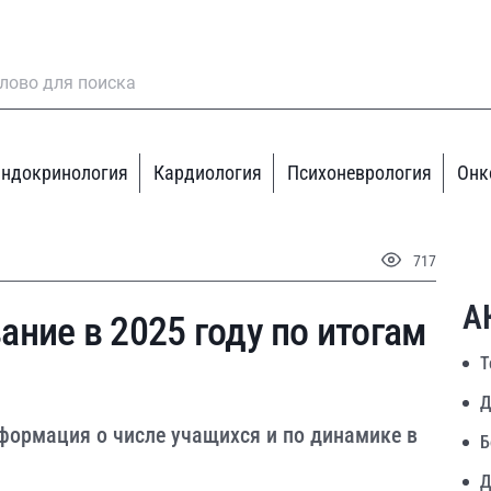
ндокринология
Кардиология
Психоневрология
Онк
717
А
ние в 2025 году по итогам
Т
Д
формация о числе учащихся и по динамике в
Б
Д