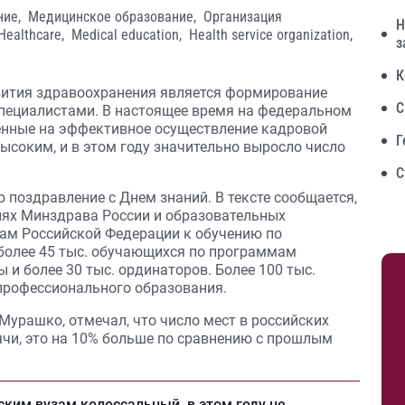
ние,
Медицинское образование,
Организация
Н
Healthcare,
Medical education,
Health service organization,
з
К
вития здравоохранения является формирование
С
ециалистами. В настоящее время на федеральном
енные на эффективное осуществление кадровой
Г
высоким, и в этом году значительно выросло число
С
поздравление с Днем знаний. В тексте сообщается,
иях Минздрава России и образовательных
ам Российской Федерации к обучению по
более 45 тыс. обучающихся по программам
 и более 30 тыс. ординаторов. Более 100 тыс.
профессионального образования.
Мурашко, отмечал, что число мест в российских
сячи, это на 10% больше по сравнению с прошлым
ским вузам колоссальный, в этом году не