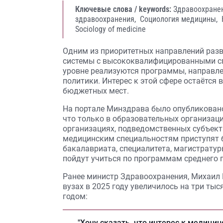
Ключевые слова / keywords:
Здравоохране
здравоохранения,
Социология медицины,
Sociology of medicine
Одним из приоритетных направлений раз
системы с высококвалифицированными сп
уровне реализуются программы, направл
политики. Интерес к этой сфере остаётся 
бюджетных мест.
На портале Минздрава было опубликовано 
что только в образовательных организац
организациях, подведомственных субъект
медицинским специальностям приступят 
бакалавриата, специалитета, магистратуры
пойдут учиться по программам среднего 
Ранее министр Здравоохранения, Михаил 
вузах в 2025 году увеличилось на три ты
годом:
"Хочу сказать, что интерес к медицин