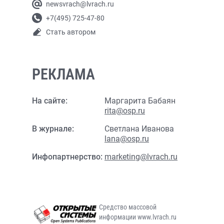
newsvrach@lvrach.ru
+7(495) 725-47-80
Стать автором
РЕКЛАМА
На сайте:
Маргарита Бабаян
rita@osp.ru
В журнале:
Светлана Иванова
lana@osp.ru
Инфопартнерство:
marketing@lvrach.ru
Средство массовой
информации www.lvrach.ru