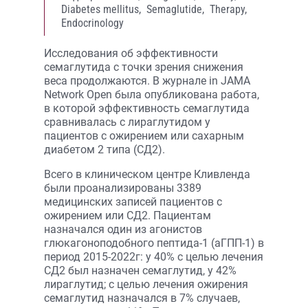
Diabetes mellitus,
Semaglutide,
Therapy,
Endocrinology
Исследования об эффективности
семаглутида с точки зрения снижения
веса продолжаются. В журнале in JAMA
Network Open была опубликована работа,
в которой эффективность семаглутида
сравнивалась с лираглутидом у
пациентов с ожирением или сахарным
диабетом 2 типа (СД2).
Всего в клиническом центре Кливленда
были проанализированы 3389
медицинских записей пациентов с
ожирением или СД2. Пациентам
назначался один из агонистов
глюкагоноподобного пептида-1 (аГПП-1) в
период 2015-2022г: у 40% с целью лечения
СД2 был назначен семаглутид, у 42%
лираглутид; с целью лечения ожирения
семаглутид назначался в 7% случаев,