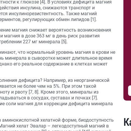
ности к глюкозе [4]. В условиях дефицита магния
действия инсулина, снижаются транспорт и
тся инсулинорезистентность. Также магний
ерментов, регулирующих обмен липидов [1].
ление магния снижает вероятность возникновения
и магния в дозе 363 мг в день риск развития
реблении 227 мг минерала [5].
минают, что нормальный уровень магния в крови не
ень минерала в сыворотке может длительное время
днако его реальное содержание в клетках может
олнения дефицита? Например, из неорганической
вается не более чем на 5%. При этом такой
ту и рвоту [7, 8]. Кроме этого, минералы из
дываться в сосудах, суставах и почках [7].
ие соли магния для коррекции дефицита минерала
К
 аминокислотной хелатной форме, биодоступность
 Магний хелат Эвалар – легкодоступный магний в