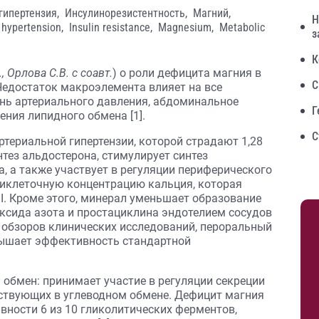
гипертензия,
Инсулинорезистентность,
Магний,
Н
l hypertension,
Insulin resistance,
Magnesium,
Metabolic
з
К
, Орлова С.В. с соавт.
) о роли дефицита магния в
С
Недостаток макроэлемента влияет на все
ень артериального давления, абдоминальное
Г
ения липидного обмена [1].
С
ртериальной гипертензии, которой страдают 1,28
нтез альдостерона, стимулирует синтез
, а также участвует в регуляции периферического
риклеточную концентрацию кальция, которая
I. Кроме этого, минерал уменьшает образование
ксида азота и простациклина эндотелием сосудов
х обзоров клинических исследований, пероральный
овышает эффективность стандартной
 обмен: принимает участие в регуляции секреции
аствующих в углеводном обмене. Дефицит магния
вности 6 из 10 гликолитических ферментов,