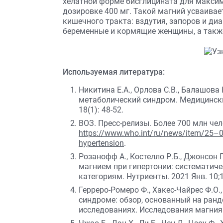
хелатной форме бисглицината для максима
дозировке 400 мг. Такой магний усваивае
кишечного тракта: вздутия, запоров и ди
беременные и кормящие женщины, а также 
Используемая литература:
Никитина Е.А., Орлова С.В., Балашова
метаболический синдром. Медицински
18(1): 48-52.
ВОЗ. Пресс-релизы. Более 700 млн чел
https://www.who.int/ru/news/item/25–08
hypertension
.
Розанофф А., Костелло Р.Б., Джонсон
магнием при гипертонии: систематиче
категориям. Нутриенты. 2021 Янв. 10;1
Герреро-Ромеро Ф., Хакес-Чайрес Ф.О
синдроме: обзор, основанный на ран
исследованиях. Исследования магния. 