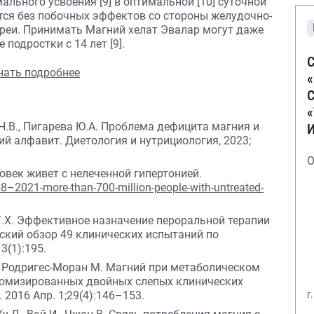
льного усвоения [9] в оптимальной [10] суточной
тся без побочных эффектов со стороны желудочно-
ареи. Принимать Магний хелат Эвалар могут даже
подростки с 14 лет [9].
С
С
 Н.В., Пигарева Ю.А. Проблема дефицита магния и
й алфавит. Диетология и нутрициология, 2023;
О
овек живет с нелеченной гипертонией.
–2021-more-than-700-million-people-with-untreated-
 Г.Х. Эффективное назначение пероральной терапии
ский обзор 49 клинических испытаний по
3(1):195.
., Родригес-Моран М. Магний при метаболическом
домизированных двойных слепых клинических
2016 Апр. 1;29(4):146–153.
г