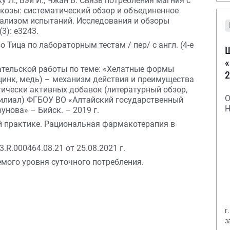
, Ху Л., Вэй И., Чжан В. Связь потребления магния с
козы: систематический обзор и объединенное
ализом испытаний. Исследования и обзоры
3): e3243.
о Тица по лабораторным тестам / пер/ с англ. (4-е
Ш
«
ательской работы по теме: «Хелатные формы
2
 цинк, медь) – механизм действия и преимущества
гически активных добавок (литературный обзор,
О
филиал) ФГБОУ ВО «Алтайский государственный
Н
унова» – Бийск. – 2019 г.
ой практике. Рациональная фармакотерапия в
R.000464.08.21 от 25.08.2021 г.
емого уровня суточного потребления.
г
з