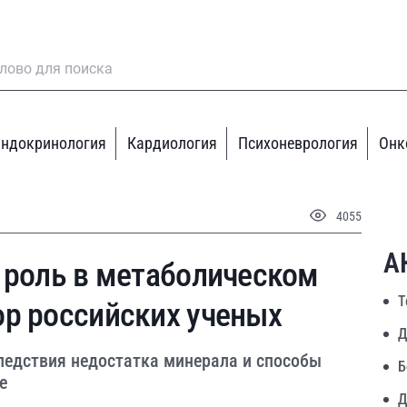
ндокринология
Кардиология
Психоневрология
Онк
4055
А
 роль в метаболическом
Т
ор российских ученых
Д
следствия недостатка минерала и способы
Б
е
Д