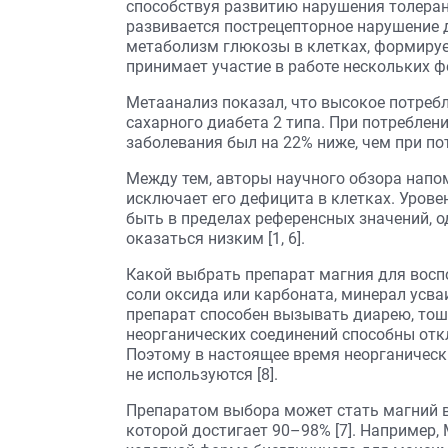
способствуя развитию нарушения толерант
развивается пострецепторное нарушение 
метаболизм глюкозы в клетках, формируе
принимает участие в работе нескольких ф
Метаанализ показал, что высокое потреб
сахарного диабета 2 типа. При потреблени
заболевания был на 22% ниже, чем при пот
Между тем, авторы научного обзора напо
исключает его дефицита в клетках. Уров
быть в пределах референсных значений, о
оказаться низким [1, 6].
Какой выбрать препарат магния для восп
соли оксида или карбоната, минерал усваи
препарат способен вызывать диарею, тошно
неорганических соединений способны откла
Поэтому в настоящее время неорганическ
не используются [8].
Препаратом выбора может стать магний в
которой достигает 90–98% [7]. Например,