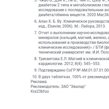
Чжао Б., Дэн Х., Ли Б., Чен Л., Цзоу Ф.
диабетом 2 типа и метаболизмом глю
исследование с последовательным ан
диабета/обмена веществ. 2020 Mar;36(
Алан Х. Б. Ву. Клиническое руководств
изд., Elsevier, 2006). М.: Лабора, 2013.
Отчет о выполнении научно-исследов
минералов (кальций, магний, железо,
использования в производстве биоло
клинические исследования)» / БТИ (
технический университет им. И.И. Полз
Трисветова Е.Л. Магний в клиническ
кардиологии. 2012; 8(4): 545–553.
Подтверждено СоГР № AM.01.07.01.003.
В двух таблетках. 100% от рекоменду
Реклама
Рекламодатель: ЗАО "Эвалар"
Kra23bfuo