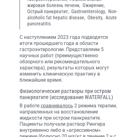
жировая болезнь печени,
Ожирение,
Острый панкреатит,
Gastroenterology,
Non-
alcoholic fat hepatic disease,
Obesity,
Acute
pancreatitis
С наступлением 2023 года подводятся
итоги прошедшего года в области
гастроэнтерологии. Представляем 5
научных работ (преимущественно
обзорного или рекомендательного
характера), результаты которых могут
изменить клиническую практику в
ближайшее время.
Физиологические растворы при остром
панкреатите (исследование WATERFALL)
В работе
сравнивалось
2 режима терапии,
направленных на восстановление
жидкости при остром панкреатите.
Пациенты получали раствор Рингера
внутривенно либо в «агрессивном»
режиме (болюсно 20 мл/кг в течение 2 ч с