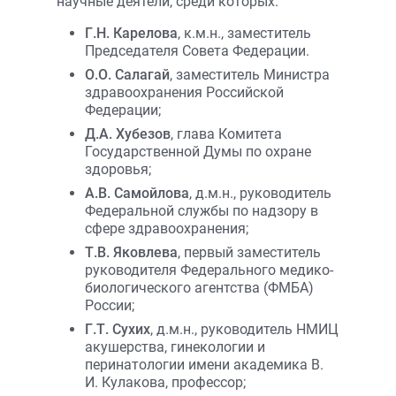
научные деятели, среди которых:
Г.Н. Карелова
, к.м.н., заместитель
Председателя Совета Федерации.
О.О. Салагай
, заместитель Министра
здравоохранения Российской
Федерации;
Д.А. Хубезов
, глава Комитета
Государственной Думы по охране
здоровья;
А.В. Самойлова
, д.м.н., руководитель
Федеральной службы по надзору в
сфере здравоохранения;
Т.В. Яковлева
, первый заместитель
руководителя Федерального медико-
биологического агентства (ФМБА)
России;
Г.Т. Сухих
, д.м.н., руководитель НМИЦ
акушерства, гинекологии и
перинатологии имени академика В.
И. Кулакова, профессор;