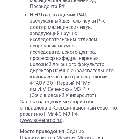
медицинская академия» УД
Президента РФ
Н.Н.Яхно
, академик РАН,
заслуженный деятель науки РФ,
доктор медицинских наук,
заведующий научно-
исследовательским отделом
неврологии научно-
исследовательского центра,
профессор кафедры нервных
болезней лечебного факультета,
директор научно-образовательного
клинического центра неврологии
ФГАОУ ВО «Первый МГМУ
им.И.М.Сеченова» МЗ РФ
(Сеченновский Университет)
Заявка на оценку мероприятия
отправлена в Координационный совет по
развитию НМиФО МЗ РФ
(
www.sovetnmo.ru
).
Место проведения:
Здание
Правительства Москвы, Москва, ул.