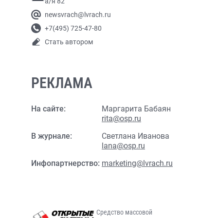
а/я 82
newsvrach@lvrach.ru
+7(495) 725-47-80
Стать автором
РЕКЛАМА
На сайте:
Маргарита Бабаян
rita@osp.ru
В журнале:
Светлана Иванова
lana@osp.ru
Инфопартнерство:
marketing@lvrach.ru
Средство массовой