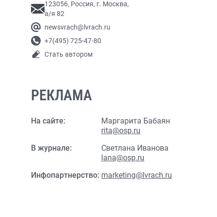
123056, Россия, г. Москва,
а/я 82
newsvrach@lvrach.ru
+7(495) 725-47-80
Стать автором
РЕКЛАМА
На сайте:
Маргарита Бабаян
rita@osp.ru
В журнале:
Светлана Иванова
lana@osp.ru
Инфопартнерство:
marketing@lvrach.ru