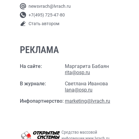
newsvrach@lvrach.ru
+7(495) 725-47-80
Стать автором
РЕКЛАМА
На сайте:
Маргарита Бабаян
rita@osp.ru
В журнале:
Светлана Иванова
lana@osp.ru
Инфопартнерство:
marketing@lvrach.ru
Средство массовой
информации www.lvrach.ru