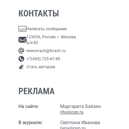
КОНТАКТЫ
Написать сообщение
123056, Россия, г. Москва,
а/я 82
newsvrach@lvrach.ru
+7(495) 725-47-80
Стать автором
РЕКЛАМА
На сайте:
Маргарита Бабаян
rita@osp.ru
В журнале:
Светлана Иванова
lana@osp.ru