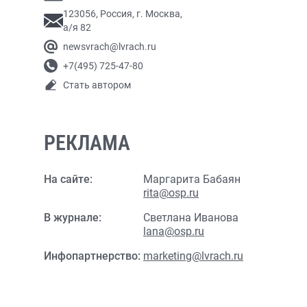
123056, Россия, г. Москва,
а/я 82
newsvrach@lvrach.ru
+7(495) 725-47-80
Стать автором
РЕКЛАМА
На сайте:
Маргарита Бабаян
rita@osp.ru
В журнале:
Светлана Иванова
lana@osp.ru
Инфопартнерство:
marketing@lvrach.ru