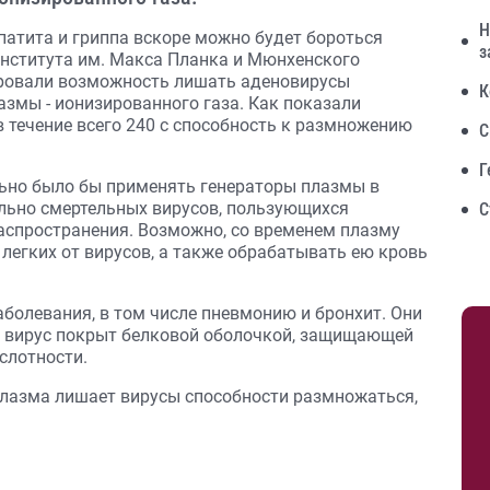
Н
патита и гриппа вскоре можно будет бороться
з
нститута им. Макса Планка и Мюнхенского
ировали возможность лишать аденовирусы
К
змы - ионизированного газа. Как показали
 течение всего 240 с способность к размножению
С
Г
льно было бы применять генераторы плазмы в
ально смертельных вирусов, пользующихся
С
аспространения. Возможно, со временем плазму
легких от вирусов, а также обрабатывать ею кровь
олевания, в том числе пневмонию и бронхит. Они
й вирус покрыт белковой оболочкой, защищающей
слотности.
плазма лишает вирусы способности размножаться,