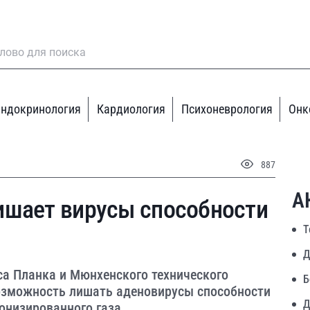
ндокринология
Кардиология
Психоневрология
Онк
887
А
ишает вирусы способности
Т
Д
са Планка и Мюнхенского технического
Б
озможность лишать аденовирусы способности
Д
онизированного газа.