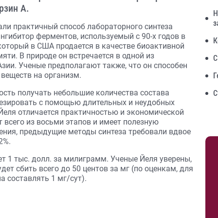
рзин А.
Н
з
али практичный способ лабораторного синтеза
ингибитор ферментов, используемый с 90-х годов в
К
который в США продается в качестве биоактивной
ти. В природе он встречается в одной из
С
зии. Ученые предполагают также, что он способен
веществ на организм.
Г
ость получать небольшие количества состава
С
нтезировать с помощью длительных и неудобных
х Йеля отличается практичностью и экономической
 всего из восьми этапов и имеет полезную
нения, предыдущие методы синтеза требовали вдвое
2%.
т 1 тыс. долл. за милиграмм. Ученые Йеля уверены,
ет сбить всего до 50 центов за мг (по оценкам, для
 составлять 1 мг/сут).