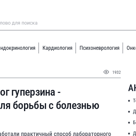
ндокринология
Кардиология
Психоневрология
Онк
1932
А
г гуперзина -
Т
ля борьбы с болезнью
Д
Б
аботали практичный способ лабораторного
Д