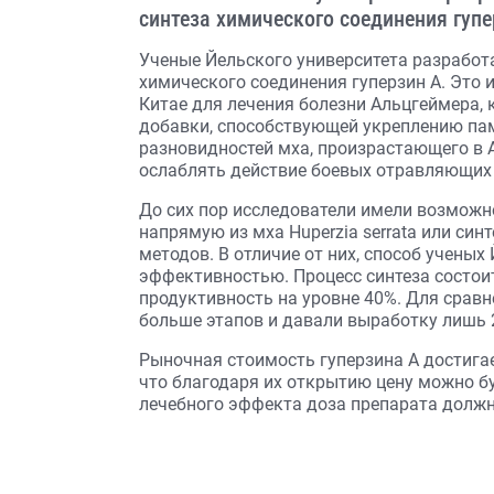
синтеза химического соединения гупе
Ученые Йельского университета разработ
химического соединения гуперзин А. Это 
Китае для лечения болезни Альцгеймера, 
добавки, способствующей укреплению памя
разновидностей мха, произрастающего в А
ослаблять действие боевых отравляющих 
До сих пор исследователи имели возможн
напрямую из мха Huperzia serrata или си
методов. В отличие от них, способ учены
эффективностью. Процесс синтеза состоит
продуктивность на уровне 40%. Для срав
больше этапов и давали выработку лишь 
Рыночная стоимость гуперзина А достигае
что благодаря их открытию цену можно буд
лечебного эффекта доза препарата должна