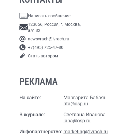
Написать сообщение
123056, Россия, г. Москва,
а/я 82
newsvrach@lvrach.ru
+7(495) 725-47-80
Стать автором
РЕКЛАМА
На сайте:
Маргарита Бабаян
rita@osp.ru
В журнале:
Светлана Иванова
lana@osp.ru
Инфопартнерство:
marketing@lvrach.ru