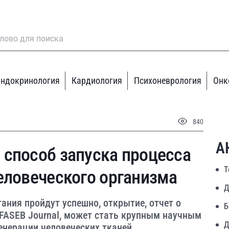
ндокринология
Кардиология
Психоневрология
Онк
840
А
 способ запуска процесса
Т
еловеческого организма
Д
ания пройдут успешно, открытие, отчет о
Б
FASEB Journal, может стать крупным научным
Д
енерации человеческих тканей.