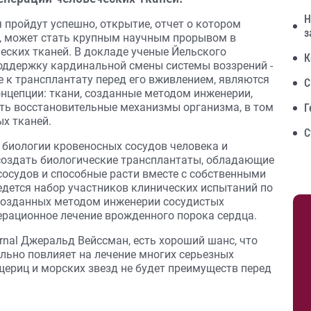
Н
 пройдут успешно, открытие, отчет о котором
з
l, может стать крупным научным прорывом в
еских тканей. В докладе ученые Йельского
К
поддержку кардинальной смены системы воззрений -
ые к трансплантату перед его вживлением, являются
С
онцепции: ткани, созданные методом инженерии,
ть восстановительные механизмы организма, в том
Г
х тканей.
С
 биологии кровеносных сосудов человека и
создать биологические трансплантаты, обладающие
осудов и способные расти вместе с собственными
едется набор участников клинических испытаний по
 созданных методом инженерии сосудистых
ерационное лечение врожденного порока сердца.
nal Джеральд Вейссман, есть хороший шанс, что
льно повлияет на лечение многих серьезных
ящериц и морских звезд не будет преимуществ перед