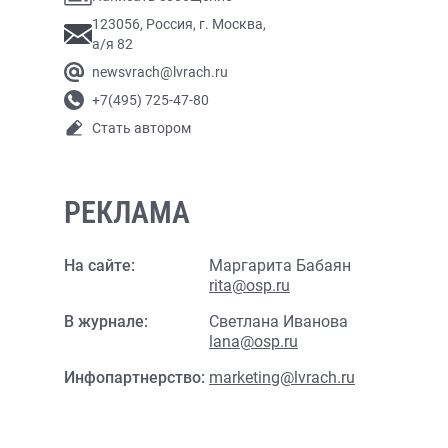
123056, Россия, г. Москва,
а/я 82
newsvrach@lvrach.ru
+7(495) 725-47-80
Стать автором
РЕКЛАМА
На сайте:
Маргарита Бабаян
rita@osp.ru
В журнале:
Светлана Иванова
lana@osp.ru
Инфопартнерство:
marketing@lvrach.ru