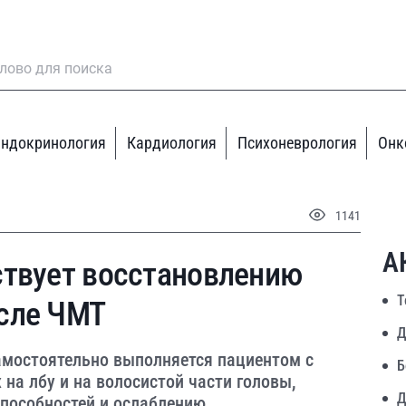
ндокринология
Кардиология
Психоневрология
Онк
1141
А
ствует восстановлению
Т
сле ЧМТ
Д
амостоятельно выполняется пациентом с
Б
а лбу и на волосистой части головы,
Д
пособностей и ослаблению