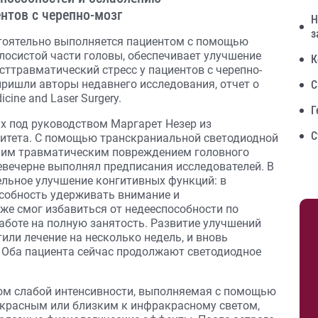
нтов с черепно-мозг
Н
з
стоятельно выполняется пациентом с помощью
лосистой части головы, обеспечивает улучшение
К
сттравматический стресс у пациентов с черепно-
пришли авторы недавнего исследования, отчет о
С
ine and Laser Surgery.
Г
х под руководством Маргарет Незер из
С
итета. С помощью транскраниальной светодиодной
вним травматическим повреждением головного
евечерне выполнял предписания исследователей. В
ельное улучшение конгитивных функций: в
особность удерживать внимание и
же смог избавиться от недееспособности по
аботе на полную занятость. Развитие улучшений
или лечение на несколько недель, и вновь
. Оба пациента сейчас продолжают светодиодное
том слабой интенсивности, выполняемая с помощью
т красным или близким к инфракрасному светом,