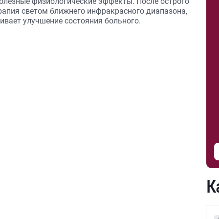
олезные физиологические эффекты. После острого
ерапия светом ближнего инфракрасного диапазона,
чивает улучшение состояния больного.
К