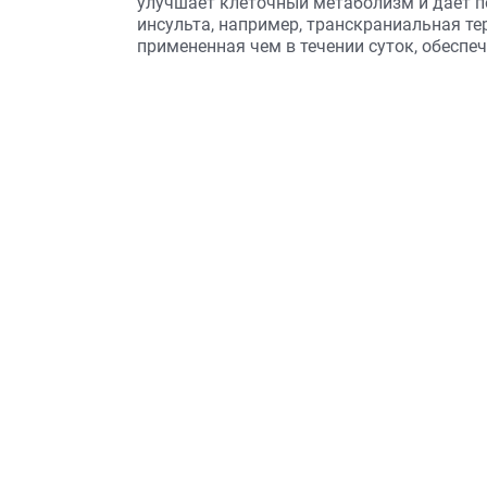
улучшает клеточный метаболизм и дает п
инсульта, например, транскраниальная т
примененная чем в течении суток, обеспе