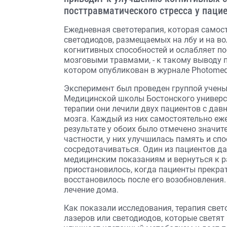
посттравматического стресса у пацие
Ежедневная светотерапия, которая само
светодиодов, размещаемых на лбу и на во
когнитивных способностей и ослабляет по
мозговыми травмами, - к такому выводу 
котором опубликован в журнале Photomedic
Эксперимент был проведен группой учены
Медицинской школы Бостонского универс
терапии они лечили двух пациентов с да
мозга. Каждый из них самостоятельно еж
результате у обоих было отмечено значит
частности, у них улучшилась память и сп
сосредотачиваться. Один из пациентов да
медицинским показаниям и вернуться к р
приостановилось, когда пациенты прекрат
восстановилось после его возобновления
лечение дома.
Как показали исследования, терапия све
лазеров или светодиодов, которые светя