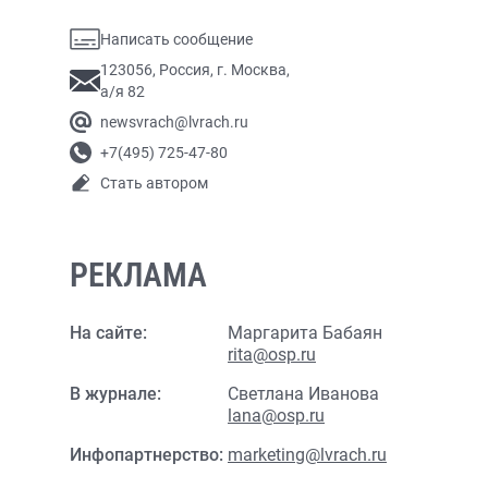
Написать сообщение
123056, Россия, г. Москва,
а/я 82
newsvrach@lvrach.ru
+7(495) 725-47-80
Стать автором
РЕКЛАМА
На сайте:
Маргарита Бабаян
rita@osp.ru
В журнале:
Светлана Иванова
lana@osp.ru
Инфопартнерство:
marketing@lvrach.ru