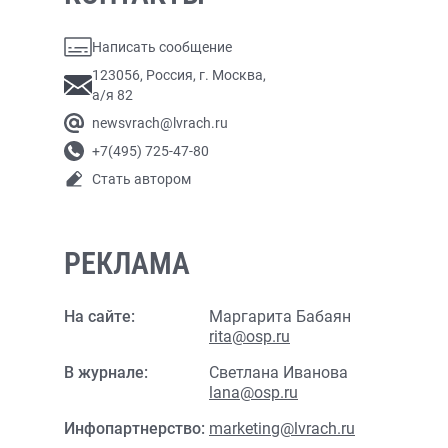
Написать сообщение
123056, Россия, г. Москва,
а/я 82
newsvrach@lvrach.ru
+7(495) 725-47-80
Стать автором
РЕКЛАМА
На сайте:
Маргарита Бабаян
rita@osp.ru
В журнале:
Светлана Иванова
lana@osp.ru
Инфопартнерство:
marketing@lvrach.ru