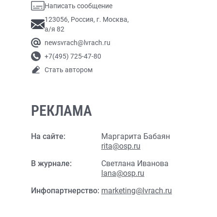
Написать сообщение
123056, Россия, г. Москва,
а/я 82
newsvrach@lvrach.ru
+7(495) 725-47-80
Стать автором
РЕКЛАМА
На сайте:
Маргарита Бабаян
rita@osp.ru
В журнале:
Светлана Иванова
lana@osp.ru
Инфопартнерство:
marketing@lvrach.ru