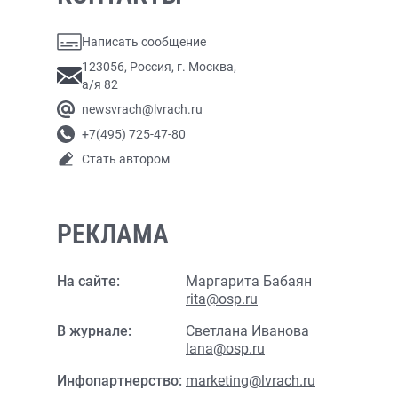
Написать сообщение
123056, Россия, г. Москва,
а/я 82
newsvrach@lvrach.ru
+7(495) 725-47-80
Стать автором
РЕКЛАМА
На сайте:
Маргарита Бабаян
rita@osp.ru
В журнале:
Светлана Иванова
lana@osp.ru
Инфопартнерство:
marketing@lvrach.ru