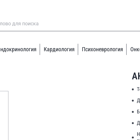
ндокринология
Кардиология
Психоневрология
Онк
А
Т
Д
Б
Д
Н