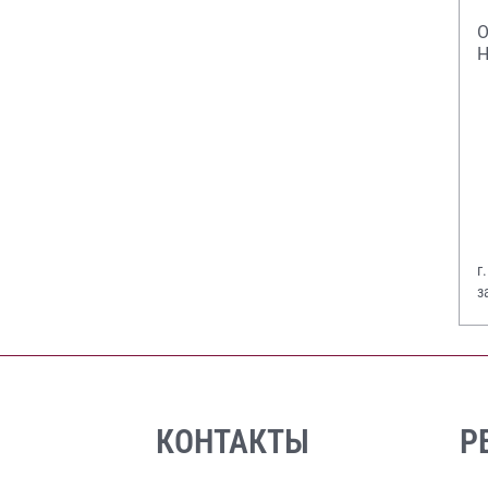
О
Н
г
з
В
КОНТАКТЫ
Р