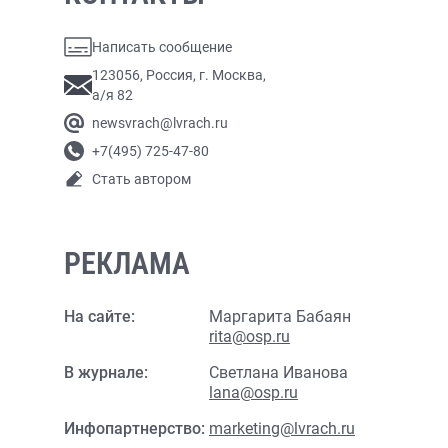
Написать сообщение
123056, Россия, г. Москва,
а/я 82
newsvrach@lvrach.ru
+7(495) 725-47-80
Стать автором
РЕКЛАМА
На сайте:
Маргарита Бабаян
rita@osp.ru
В журнале:
Светлана Иванова
lana@osp.ru
Инфопартнерство:
marketing@lvrach.ru