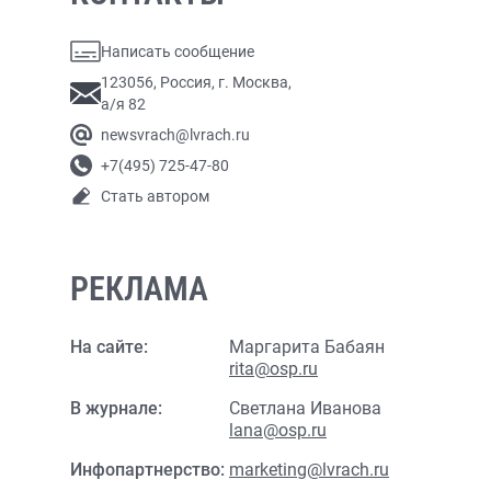
Написать сообщение
123056, Россия, г. Москва,
а/я 82
newsvrach@lvrach.ru
+7(495) 725-47-80
Стать автором
РЕКЛАМА
На сайте:
Маргарита Бабаян
rita@osp.ru
В журнале:
Светлана Иванова
lana@osp.ru
Инфопартнерство:
marketing@lvrach.ru