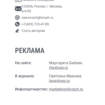
123056, Россия, г. Москва,
а/я 82
newsvrach@lvrach.ru
+7(495) 725-47-80
Стать автором
РЕКЛАМА
На сайте:
Маргарита Бабаян
rita@osp.ru
В журнале:
Светлана Иванова
lana@osp.ru
Инфопартнерство:
marketing@lvrach.ru