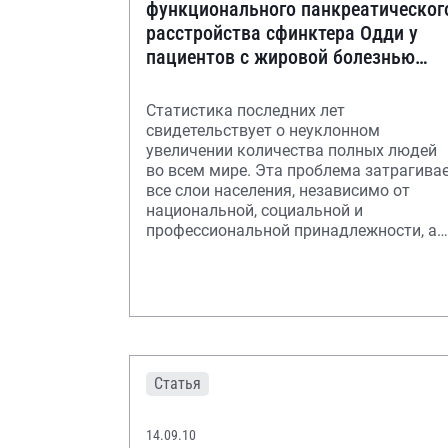
функционального панкреатическог
расстройства сфинктера Одди у
пациентов с жировой болезнью
печени на фоне алиментарной
формы ожир
Статистика последних лет
свидетельствует о неуклонном
увеличении количества полных людей
во всем мире. Эта проблема затрагива
все слои населения, независимо от
национальной, социальной и
профессиональной принадлежности, а
также региона проживания, возра
Статья
14.09.10