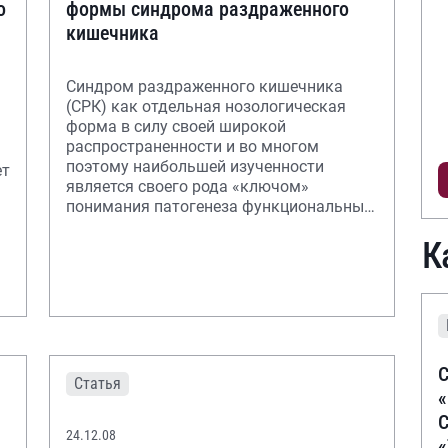
о
формы синдрома раздраженного
кишечника
Синдром раздраженного кишечника
(СРК) как отдельная нозологическая
форма в силу своей широкой
распространенности и во многом
поэтому наибольшей изученности
ет
является своего рода «ключом»
понимания патогенеза функциональных
заболеваний органов пищеварения.
К
С
Статья
С
24.12.08