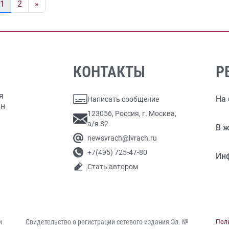
1
2
»
КОНТАКТЫ
Р
я
На 
Написать сообщение
ан
123056, Россия, г. Москва,
а/я 82
В ж
newsvrach@lvrach.ru
+7(495) 725-47-80
Ин
Стать автором
и
Свидетельство о регистрации сетевого издания Эл. №
Пол