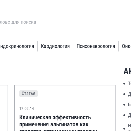
ндокринология
Кардиология
Психоневрология
Онк
А
Т
Статья
Д
Б
12.02.14
Д
Клиническая эффективность
применения альгинатов как
Н