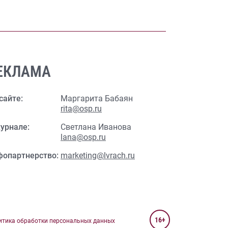
ЕКЛАМА
сайте:
Маргарита Бабаян
rita@osp.ru
урнале:
Светлана Иванова
lana@osp.ru
фопартнерство:
marketing@lvrach.ru
16+
итика обработки персональных данных