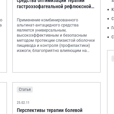
средства оптимизации терапии
з
гастроэзофагеальной рефлюксной
К
болезни
С
го
Применение комбинированного
а
альгинат-антацидного средства
Г
является универсальным,
высокоэффективным и безопасным
С
методом протекции слизистой оболочки
пищевода и контроля (профилактики)
изжоги, благоприятно влияющим на
микробиоценоз кишечника и
существенно
Статья
25.02.11
Перспективы терапии болевой