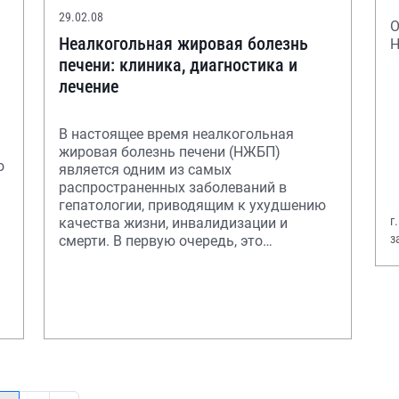
29.02.08
О
Неалкогольная жировая болезнь
Н
печени: клиника, диагностика и
лечение
В настоящее время неалкогольная
жировая болезнь печени (НЖБП)
о
является одним из самых
распространенных заболеваний в
гепатологии, приводящим к ухудшению
г
качества жизни, инвалидизации и
з
смерти. В первую очередь, это
В
обусловлено высоким риском
прогрессирова