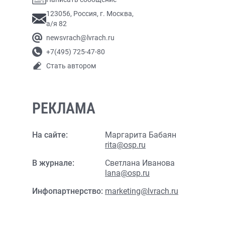
123056, Россия, г. Москва,
а/я 82
newsvrach@lvrach.ru
+7(495) 725-47-80
Стать автором
РЕКЛАМА
На сайте:
Маргарита Бабаян
rita@osp.ru
В журнале:
Светлана Иванова
lana@osp.ru
Инфопартнерство:
marketing@lvrach.ru