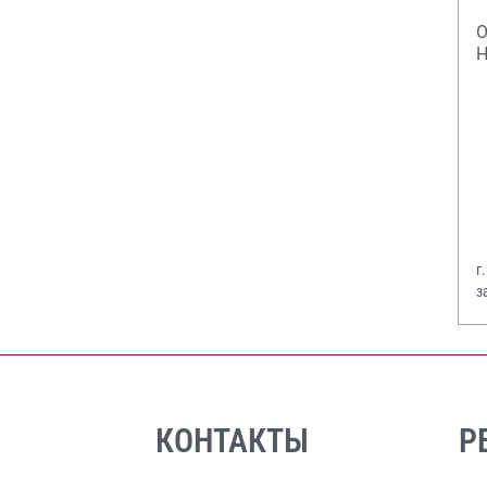
О
Н
г
з
В
КОНТАКТЫ
Р