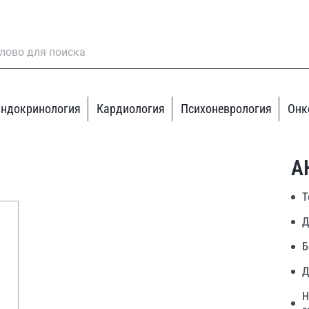
ндокринология
Кардиология
Психоневрология
Онк
А
Т
Д
Б
Д
Н