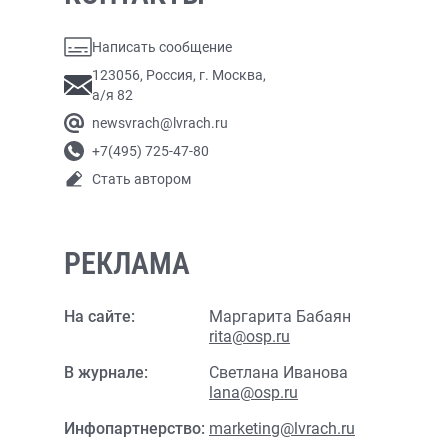
Написать сообщение
123056, Россия, г. Москва,
а/я 82
newsvrach@lvrach.ru
+7(495) 725-47-80
Стать автором
РЕКЛАМА
На сайте:
Маргарита Бабаян
rita@osp.ru
В журнале:
Светлана Иванова
lana@osp.ru
Инфопартнерство:
marketing@lvrach.ru