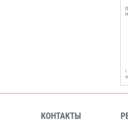
О
Н
г
з
В
КОНТАКТЫ
Р