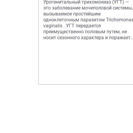
Урогенитальный трихомониаз (УГТ) —
это заболевание мочеполовой системы,
вызываемое простейшим
одноклеточным паразитом Trichomonas
vaginalis . УГТ передается
преимущественно половым путем, не
носит сезонного характера и поражает
все слои населения. Болез