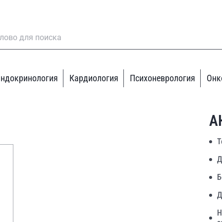
ндокринология
Кардиология
Психоневрология
Онк
А
Т
Д
Б
Д
Н