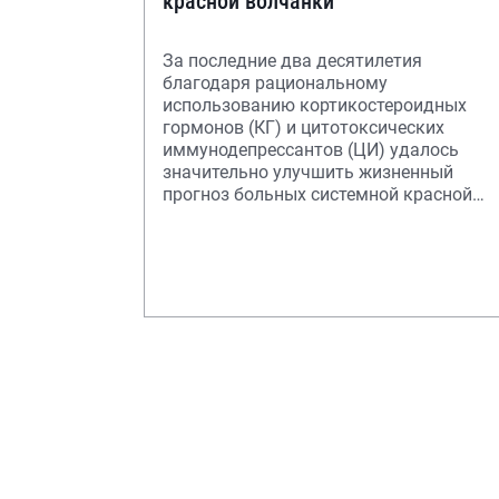
красной волчанки
За последние два десятилетия
благодаря рациональному
использованию кортикостероидных
гормонов (КГ) и цитотоксических
иммунодепрессантов (ЦИ) удалось
значительно улучшить жизненный
прогноз больных системной красной
волчанкой (СКВ). Проведение пульс-
терапи