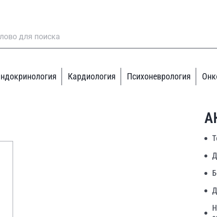
ндокринология
Кардиология
Психоневрология
Онк
А
Т
Д
Б
Д
Н