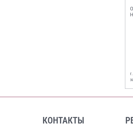
О
Н
г
з
В
КОНТАКТЫ
Р