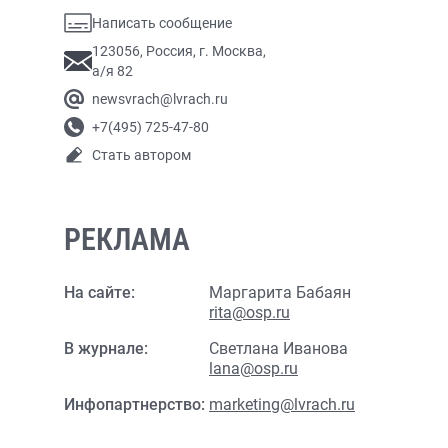
Написать сообщение
123056, Россия, г. Москва,
а/я 82
newsvrach@lvrach.ru
+7(495) 725-47-80
Стать автором
РЕКЛАМА
На сайте:
Маргарита Бабаян
rita@osp.ru
В журнале:
Светлана Иванова
lana@osp.ru
Инфопартнерство:
marketing@lvrach.ru