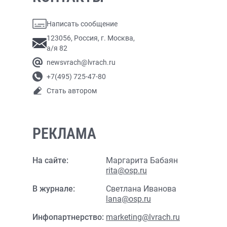
Написать сообщение
123056, Россия, г. Москва,
а/я 82
newsvrach@lvrach.ru
+7(495) 725-47-80
Стать автором
РЕКЛАМА
На сайте:
Маргарита Бабаян
rita@osp.ru
В журнале:
Светлана Иванова
lana@osp.ru
Инфопартнерство:
marketing@lvrach.ru