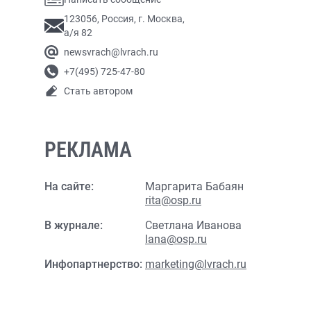
123056, Россия, г. Москва,
а/я 82
newsvrach@lvrach.ru
+7(495) 725-47-80
Стать автором
РЕКЛАМА
На сайте:
Маргарита Бабаян
rita@osp.ru
В журнале:
Светлана Иванова
lana@osp.ru
Инфопартнерство:
marketing@lvrach.ru