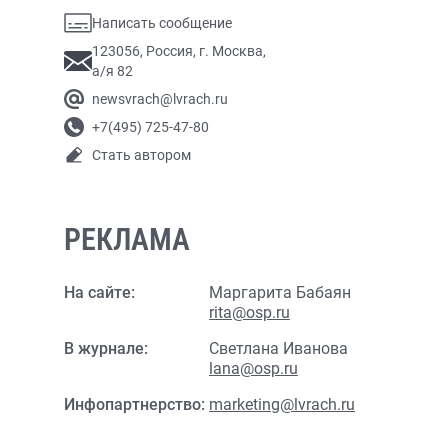
Написать сообщение
123056, Россия, г. Москва,
а/я 82
newsvrach@lvrach.ru
+7(495) 725-47-80
Стать автором
РЕКЛАМА
На сайте:
Маргарита Бабаян
rita@osp.ru
В журнале:
Светлана Иванова
lana@osp.ru
Инфопартнерство:
marketing@lvrach.ru