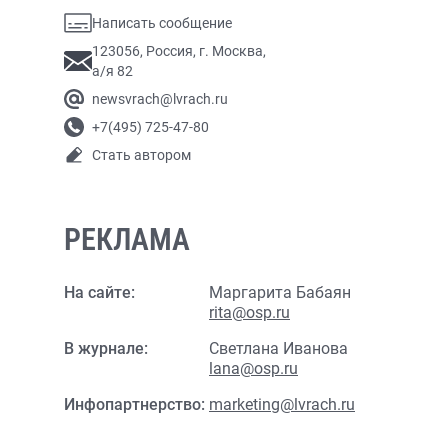
Написать сообщение
123056, Россия, г. Москва,
а/я 82
newsvrach@lvrach.ru
+7(495) 725-47-80
Стать автором
РЕКЛАМА
На сайте:
Маргарита Бабаян
rita@osp.ru
В журнале:
Светлана Иванова
lana@osp.ru
Инфопартнерство:
marketing@lvrach.ru