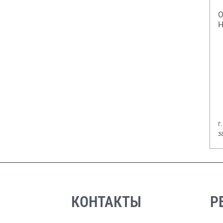
О
Н
г
з
В
КОНТАКТЫ
Р