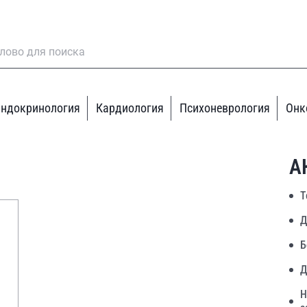
ндокринология
Кардиология
Психоневрология
Онк
А
Т
Д
Б
Д
Н