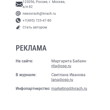
123056, Россия, г. Москва,
а/я 82
newsvrach@lvrach.ru
+7(495) 725-47-80
Стать автором
РЕКЛАМА
На сайте:
Маргарита Бабаян
rita@osp.ru
В журнале:
Светлана Иванова
lana@osp.ru
Инфопартнерство:
marketing@lvrach.ru