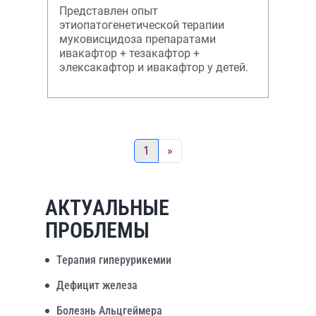
Представлен опыт
этиопатогенетической терапии
муковисцидоза препаратами
ивакафтор + тезакафтор +
элексакафтор и ивакафтор у детей.
1
»
АКТУАЛЬНЫЕ
ПРОБЛЕМЫ
Терапия гиперурикемии
Дефицит железа
Болезнь Альцгеймера