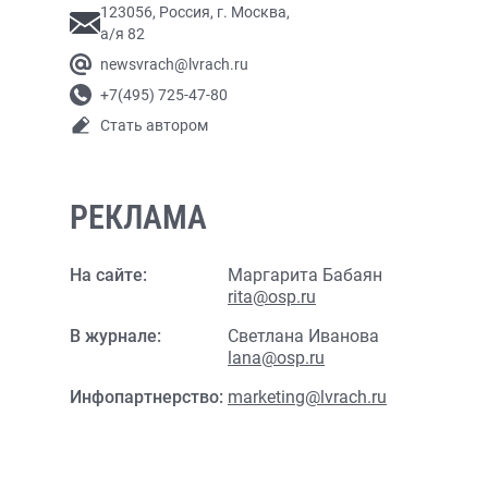
123056, Россия, г. Москва,
а/я 82
newsvrach@lvrach.ru
+7(495) 725-47-80
Стать автором
РЕКЛАМА
На сайте:
Маргарита Бабаян
rita@osp.ru
В журнале:
Светлана Иванова
lana@osp.ru
Инфопартнерство:
marketing@lvrach.ru