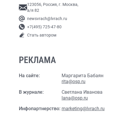
123056, Россия, г. Москва,
а/я 82
newsvrach@lvrach.ru
+7(495) 725-47-80
Стать автором
РЕКЛАМА
На сайте:
Маргарита Бабаян
rita@osp.ru
В журнале:
Светлана Иванова
lana@osp.ru
Инфопартнерство:
marketing@lvrach.ru