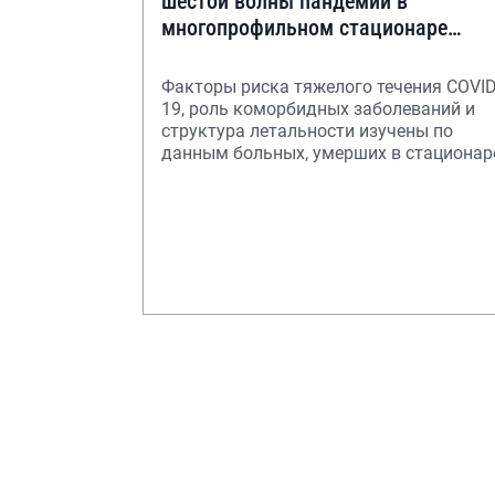
шестой волны пандемии в
многопрофильном стационаре
города Москвы
Факторы риска тяжелого течения COVID
19, роль коморбидных заболеваний и
структура летальности изучены по
данным больных, умерших в стационар