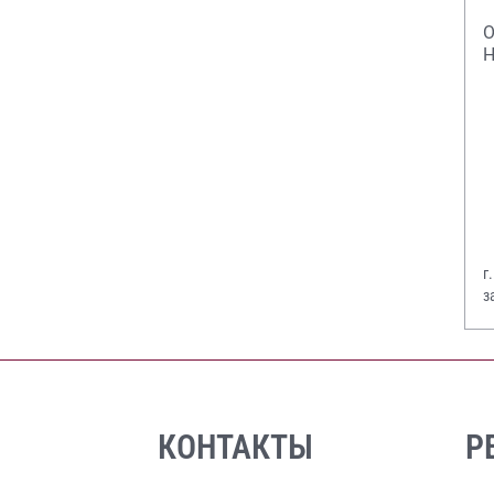
О
Н
г
з
В
КОНТАКТЫ
Р