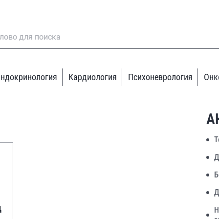
ндокринология
Кардиология
Психоневрология
Онк
А
Т
Д
Б
Д
д
Н