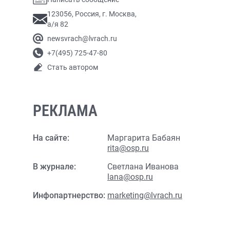
123056, Россия, г. Москва,
а/я 82
newsvrach@lvrach.ru
+7(495) 725-47-80
Стать автором
РЕКЛАМА
На сайте:
Маргарита Бабаян
rita@osp.ru
В журнале:
Светлана Иванова
lana@osp.ru
Инфопартнерство:
marketing@lvrach.ru