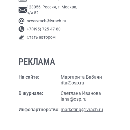
123056, Россия, г. Москва,
а/я 82
newsvrach@lvrach.ru
+7(495) 725-47-80
Стать автором
РЕКЛАМА
На сайте:
Маргарита Бабаян
rita@osp.ru
В журнале:
Светлана Иванова
lana@osp.ru
Инфопартнерство:
marketing@lvrach.ru