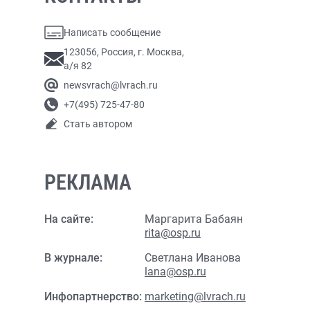
Написать сообщение
123056, Россия, г. Москва,
а/я 82
newsvrach@lvrach.ru
+7(495) 725-47-80
Стать автором
РЕКЛАМА
На сайте:
Маргарита Бабаян
rita@osp.ru
В журнале:
Светлана Иванова
lana@osp.ru
Инфопартнерство:
marketing@lvrach.ru